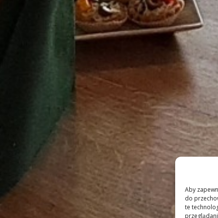
Aby zapewnić
do przechow
te technolo
przeglądania