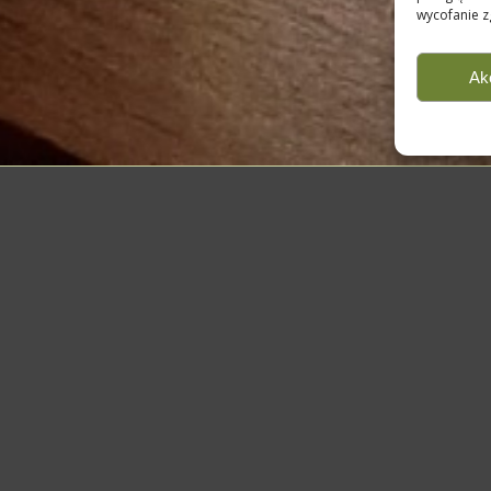
wycofanie z
Ak
Wydarzenia firmowe i imprezy
okolicznościowe w Krakowie w
RestoClub ARKA