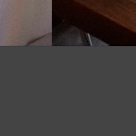
Elegancka restauracja w
Krakowie — RestoClub ARKA